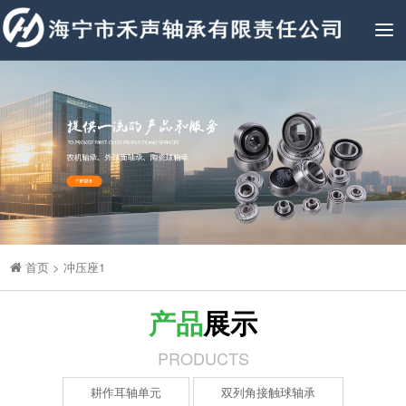
To
na
首页
>
冲压座1
产品
展示
PRODUCTS
耕作耳轴单元
双列角接触球轴承